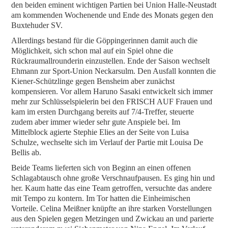
den beiden eminent wichtigen Partien bei Union Halle-Neustadt
am kommenden Wochenende und Ende des Monats gegen den
Buxtehuder SV.
Allerdings bestand für die Göppingerinnen damit auch die
Möglichkeit, sich schon mal auf ein Spiel ohne die
Rückraumallrounderin einzustellen. Ende der Saison wechselt
Ehmann zur Sport-Union Neckarsulm. Den Ausfall konnten die
Kiener-Schützlinge gegen Bensheim aber zunächst
kompensieren. Vor allem Haruno Sasaki entwickelt sich immer
mehr zur Schlüsselspielerin bei den FRISCH AUF Frauen und
kam im ersten Durchgang bereits auf 7/4-Treffer, steuerte
zudem aber immer wieder sehr gute Anspiele bei. Im
Mittelblock agierte Stephie Elies an der Seite von Luisa
Schulze, wechselte sich im Verlauf der Partie mit Louisa De
Bellis ab.
Beide Teams lieferten sich von Beginn an einen offenen
Schlagabtausch ohne große Verschnaufpausen. Es ging hin und
her. Kaum hatte das eine Team getroffen, versuchte das andere
mit Tempo zu kontern. Im Tor hatten die Einheimischen
Vorteile. Celina Meißner knüpfte an ihre starken Vorstellungen
aus den Spielen gegen Metzingen und Zwickau an und parierte