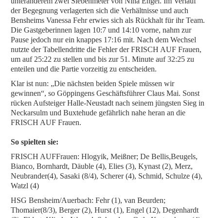
unteranderem zwei Siebenmeter von Nina Engel. Im Verlauf
der Begegnung verlagerten sich die Verhältnisse und auch
Bensheims Vanessa Fehr erwies sich als Rückhalt für ihr Team.
Die Gastgeberinnen lagen 10:7 und 14:10 vorne, nahm zur
Pause jedoch nur ein knappes 17:16 mit. Nach dem Wechsel
nutzte der Tabellendritte die Fehler der FRISCH AUF Frauen,
um auf 25:22 zu stellen und bis zur 51. Minute auf 32:25 zu
enteilen und die Partie vorzeitig zu entscheiden.
Klar ist nun: „Die nächsten beiden Spiele müssen wir
gewinnen“, so Göppingens Geschäftsführer Claus Mai. Sonst
rücken Aufsteiger Halle-Neustadt nach seinem jüngsten Sieg in
Neckarsulm und Buxtehude gefährlich nahe heran an die
FRISCH AUF Frauen.
So spielten sie:
FRISCH AUFFrauen: Hlogyik, Meißner; De Bellis,Beugels,
Bianco, Bornhardt, Däuble (4), Elies (3), Kynast (2), Merz,
Neubrander(4), Sasaki (8/4), Scherer (4), Schmid, Schulze (4),
Watzl (4)
HSG Bensheim/Auerbach: Fehr (1), van Beurden;
Thomaier(8/3), Berger (2), Hurst (1), Engel (12), Degenhardt