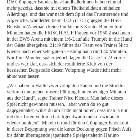
Die Göppinger Bundesliga-Handballerinnen haben einmal
mehr gezeigt, dass sie mit einem Titelkandidaten mithalten.
Allerdings, und das war nach dem Spiel das Frustrierende und
Ärgerliche, wanderten beim 33:36 (17:16) gegen die HSG
Bensheim/Auerbach keine Punkte aufs Konto. Binnen fünf
Minuten hatten die FRISCH AUF Frauen vor 1950 Zuschauern
in der EWS Arena mit einem 1:6-Lauf alle Trümpfe in die Hand
der Gäste übergeben. 21:19 führte das Team von Trainer Nico
Kiener nach einer sehr guten Leistung nach rund 40 Minuten.
Nur fünf Minuten später jedoch lagen die Gäste 25:22 vorne
und es war klar, dass sich der routinierte Klub von der
hessischen Bergstraße diesen Vorsprung würde nicht mehr
abluchsen lassen.
„Wir haben in Hälfte zwei völlig den Faden und die Struktur
verloren und geben unsere Führung binnen weniger Minuten
aus der Hand“, sagte Trainer Nico Kiener. Man habe dieses
Spiel nicht gewinnen müssen, „aber wenn du so gut
dagegenhältst, willst du am Ende nicht hören, dass man ja nur
mit drei Toren verloren hat. Irgendwann müssen wir auch
wieder punkten“. Mit ein Grund für den Göppinger Knockout
in dieser Begegnung war die kurze Deckung gegen Frisch Aufs
bis dahin überragende japanische Spielgestalterin Haruno