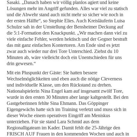
Sasaki. „Danach haben wir völlig planlos agiert und keine
Lösungen mehr im Angriff gefunden. Alles war viel zu statisch
und die Abwehr stand auch nicht mehr so sicher wie noch in
der ersten Hälfte“, so Stephie Elies. Auch Kreisläuferin Luisa
Schulze sah in der Umstellung der Bensheimer Deckung auf
die 5:1-Formation den Knackpunkt. „Wir machen dann viel zu
viele einfache Fehler, werden hektisch und der Gegner bestraft
das mit ganz einfachen Kontertoren. Am Ende sind es jetzt
zwar auch wieder nur drei Tore Unterschied. Ziehst du 10
Minuten ab, wäre vielleicht doch ein Unentschieden für uns
drin gewesen.“
Mit ein Pluspunkt der Gäste: Sie hatten bessere
Wechselmöglichkeiten und eben auch die nötige Cleverness
und individuelle Klasse, um den Rückstand zu drehen.
Nationalspielerin Nina Engel kam auf insgesamt zwölf Tore,
wurde in den ersten 30 Minuten aber lange kaltgestellt. Bei den
Gastgeberinnen fehlte Sina Ehmann. Das Göppinger
Eigengewächs hatte sich im Training verletzt und muss sich in
dieser Woche einem operativen Eingriff am Meniskus
unterziehen. Für sie stand Lara Schmid aus dem
Regionalligateam im Kader. Damit fehlt die 25-Jährige den
FRISCH AUF Frauen in den kommenden Wochen und auch in