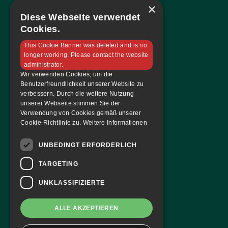
×
Mannschaft
Diese Webseite verwendet
Sponsoren
Cookies.
Tabelle & Spielplan
This Cookie Banner was deleted and is no
Kontakt
longer working. Please contact the website
administrator.
Tickets & Magazin
Wir verwenden Cookies, um die
Benutzerfreundlichkeit unserer Website zu
Tickets bestellen
verbessern. Durch die weitere Nutzung
unserer Webseite stimmen Sie der
Dauerkarte
Verwendung von Cookies gemäß unserer
Hallenmagazin
Cookie-Richtlinie zu.
Weitere Informationen
FAF Blog
UNBEDINGT ERFORDERLICH
Team
TARGETING
Mannschaft
UNKLASSIFIZIERTE
Du hast Fragen?
ALLE AKZEPTIEREN