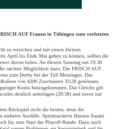
 FRISCH AUF Frauen in Tübingen zum vorletzten
ht zu erreichen und mit einem kleinen
te April bis Ende Mai gehen zu können, sollten die
 zwei davon holen. An diesem Samstag um 19.30
 die nächste Möglichkeit dazu. Die FRISCH AUF
Arena zum Derby bei der TuS Metzingen. Das
rdkulisse von 4200 Zuschauern 33:28 gewinnen.
 Göppinger Konto hinzugekommen. Das Gleiche gilt
arsulm deutlich unterlagen (28:38) und zuvor nur
em Rückspiel nicht die besten, denn die
n mehrere Ausfälle. Spielmacherin Haruno Sasaki
 noch bis zum Start der Playoff-Runde. Dazu noch
 Watzl wegen Problemen am Sprunggelenk und ihr