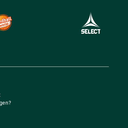
t
agen?