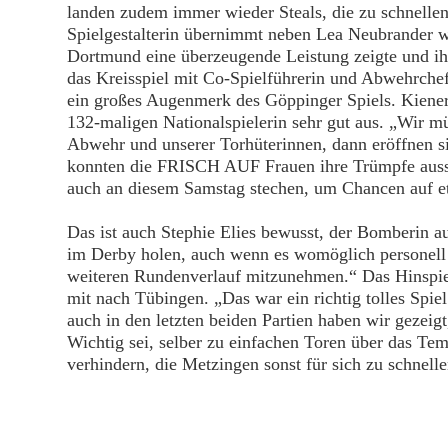
landen zudem immer wieder Steals, die zu schnelle
Spielgestalterin übernimmt neben Lea Neubrander w
Dortmund eine überzeugende Leistung zeigte und ih
das Kreisspiel mit Co-Spielführerin und Abwehrchef
ein großes Augenmerk des Göppinger Spiels. Kiener
132-maligen Nationalspielerin sehr gut aus. „Wir m
Abwehr und unserer Torhüterinnen, dann eröffnen s
konnten die FRISCH AUF Frauen ihre Trümpfe aussp
auch an diesem Samstag stechen, um Chancen auf e
Das ist auch Stephie Elies bewusst, der Bomberin 
im Derby holen, auch wenn es womöglich personell 
weiteren Rundenverlauf mitzunehmen.“ Das Hinspiel
mit nach Tübingen. „Das war ein richtig tolles Spi
auch in den letzten beiden Partien haben wir gezeig
Wichtig sei, selber zu einfachen Toren über das Te
verhindern, die Metzingen sonst für sich zu schnell