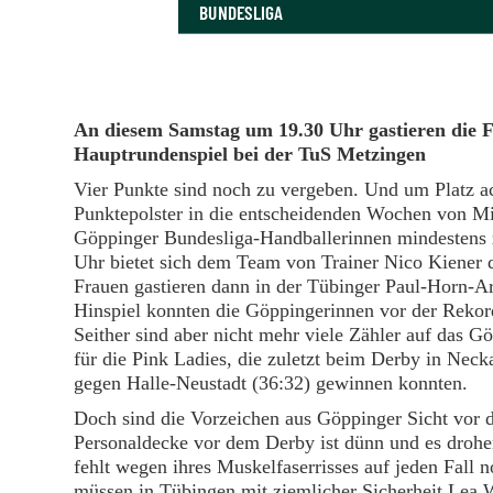
BUNDESLIGA
An diesem Samstag um 19.30 Uhr gastieren die
Hauptrundenspiel bei der TuS Metzingen
Vier Punkte sind noch zu vergeben. Und um Platz ac
Punktepolster in die entscheidenden Wochen von Mit
Göppinger Bundesliga-Handballerinnen mindestens
Uhr bietet sich dem Team von Trainer Nico Kiener
Frauen gastieren dann in der Tübinger Paul-Horn-
Hinspiel konnten die Göppingerinnen vor der Reko
Seither sind aber nicht mehr viele Zähler auf das
für die Pink Ladies, die zuletzt beim Derby in Neck
gegen Halle-Neustadt (36:32) gewinnen konnten.
Doch sind die Vorzeichen aus Göppinger Sicht vor d
Personaldecke vor dem Derby ist dünn und es drohe
fehlt wegen ihres Muskelfaserrisses auf jeden Fall
müssen in Tübingen mit ziemlicher Sicherheit Lea