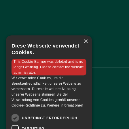
×
Diese Webseite verwendet
Cookies.
This Cookie Banner was deleted and is no
longer working. Please contact the website
administrator.
Wir verwenden Cookies, um die
Benutzerfreundlichkeit unserer Website zu
Navigation
verbessern. Durch die weitere Nutzung
unserer Webseite stimmen Sie der
Home
Verwendung von Cookies gemäß unserer
Mannschaft
Cookie-Richtlinie zu.
Weitere Informationen
Sponsoren
UNBEDINGT ERFORDERLICH
Tabelle & Spielplan
Kontakt
TARGETING