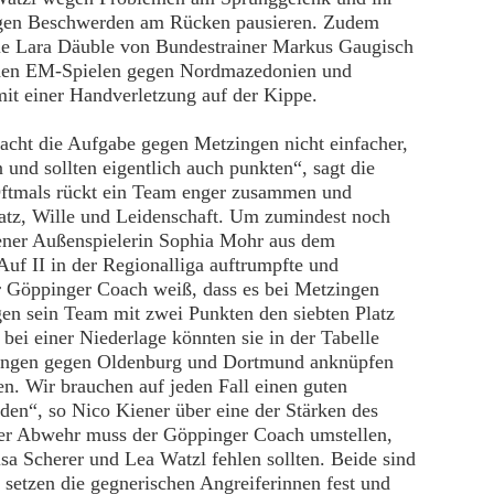
wegen Beschwerden am Rücken pausieren. Zudem
 wie Lara Däuble von Bundestrainer Markus Gaugisch
eiden EM-Spielen gegen Nordmazedonien und
it einer Handverletzung auf der Kippe.
macht die Aufgabe gegen Metzingen nicht einfacher,
 und sollten eigentlich auch punkten“, sagt die
 Oftmals rückt ein Team enger zusammen und
atz, Wille und Leidenschaft. Um zumindest noch
iener Außenspielerin Sophia Mohr aus dem
Auf II in der Regionalliga auftrumpfte und
 Göppinger Coach weiß, dass es bei Metzingen
egen sein Team mit zwei Punkten den siebten Platz
 bei einer Niederlage könnten sie in der Tabelle
llungen gegen Oldenburg und Dortmund anknüpfen
en. Wir brauchen auf jeden Fall einen guten
en“, so Nico Kiener über eine der Stärken des
er Abwehr muss der Göppinger Coach umstellen,
sa Scherer und Lea Watzl fehlen sollten. Beide sind
 setzen die gegnerischen Angreiferinnen fest und