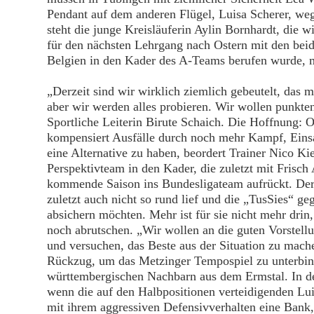
Pendant auf dem anderen Flügel, Luisa Scherer, 
steht die junge Kreisläuferin Aylin Bornhardt, die
für den nächsten Lehrgang nach Ostern mit den b
Belgien in den Kader des A-Teams berufen wurde, m
„Derzeit sind wir wirklich ziemlich gebeutelt, das 
aber wir werden alles probieren. Wir wollen punkten
Sportliche Leiterin Birute Schaich. Die Hoffnung:
kompensiert Ausfälle durch noch mehr Kampf, Eins
eine Alternative zu haben, beordert Trainer Nico K
Perspektivteam in den Kader, die zuletzt mit Frisch 
kommende Saison ins Bundesligateam aufrückt. Der
zuletzt auch nicht so rund lief und die „TusSies“ g
absichern möchten. Mehr ist für sie nicht mehr drin,
noch abrutschen. „Wir wollen an die guten Vorste
und versuchen, das Beste aus der Situation zu mach
Rückzug, um das Metzinger Tempospiel zu unterbind
württembergischen Nachbarn aus dem Ermstal. In d
wenn die auf den Halbpositionen verteidigenden Lui
mit ihrem aggressiven Defensivverhalten eine Bank,