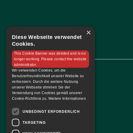
×
Diese Webseite verwendet
Cookies.
This Cookie Banner was deleted and is no
longer working. Please contact the website
administrator.
Wir verwenden Cookies, um die
Benutzerfreundlichkeit unserer Website zu
Navigation
verbessern. Durch die weitere Nutzung
unserer Webseite stimmen Sie der
Home
Verwendung von Cookies gemäß unserer
Mannschaft
Cookie-Richtlinie zu.
Weitere Informationen
Sponsoren
UNBEDINGT ERFORDERLICH
Tabelle & Spielplan
Kontakt
TARGETING