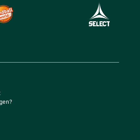
t
agen?