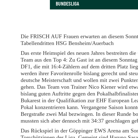
BUNDESLIGA
Die FRISCH AUF Frauen erwarten an diesem Sonnt
Tabellendritten HSG Bensheim/Auerbach
Das erste Heimspiel des neuen Jahres bestreiten di
Team aus den Top 4: Zu Gast ist an diesem Sonntag
DF1, die mit 16:4-Zählern auf dem dritten Platz 
werden ihrer Favoritenrolle bislang gerecht und st
deutsche Meisterschaft und wollen mit zwei Punkt
gehen. Das Team von Trainer Nico Kiener wird etwa
bislang guten Auftritte gegen den Pokalhalbfinalist
Bukarest in der Qualifikation zur EHF European L
Pokal konzentrieren kann. Vergangene Saison konnt
Bergstraße zwei Mal bezwingen. In dieser Runde bo
mussten sich aber dennoch mit 34:37 geschlagen g
Das Rückspiel in der Göppinger EWS Arena am Sonn
Torschützinnen der Liga. Gemeint sind Haruno Sas