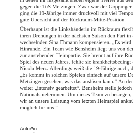
in denen ihr insgesamt sieben eigene Treffer aus d
gegen die TuS Metzingen. Zwar war der Göppinger Yo
ging die 19-Jährige immer druckvoll mit viel Temp
gute Übersicht auf der Rückraum-Mitte-Position.
Überhaupt ist die Linkshänderin im Rückraum flexi
ihren Drehungen in der nächsten Saison den Part in
wechselnden Sina Ehmann kompensieren. „Es wird ho
Hinrunde. Ein Team wie Bensheim liegt uns von der 
zur anstehenden Heimpartie. Sie brennt auf ihre Rü
Spiel des neuen Jahres, fehlte sie krankheitsbeding
Nicola Merz. Allerdings weiß die 19-Jährige auch, 
„Es kommt in solchen Spielen einfach auf unsere D
Metzingen gesehen, was das auslösen kann.“ An d
weiter „intensiv gearbeitet“. Bensheim stelle jedo
Nationalspielerinnen. Um dieses Team zu besiegen,
wir an unsere Leistung vom letzten Heimspiel anknüp
möglich für uns.“
Autor*in