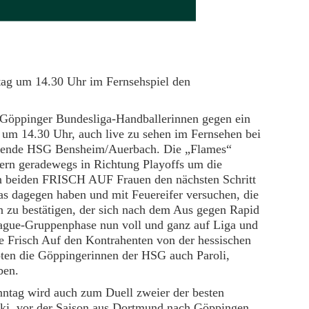
ag um 14.30 Uhr im Fernsehspiel den
e Göppinger Bundesliga-Handballerinnen gegen ein
 um 14.30 Uhr, auch live zu sehen im Fernsehen bei
liegende HSG Bensheim/Auerbach. Die „Flames“
euern geradewegs in Richtung Playoffs um die
en beiden FRISCH AUF Frauen den nächsten Schritt
s dagegen haben und mit Feuereifer versuchen, die
en zu bestätigen, der sich nach dem Aus gegen Rapid
eague-Gruppenphase nun voll und ganz auf Liga und
e Frisch Auf den Kontrahenten von der hessischen
ten die Göppingerinnen der HSG auch Paroli,
eben.
tag wird auch zum Duell zweier der besten
aki, vor der Saison aus Dortmund nach Göppingen