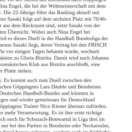
na Engel, die bei der Weltmeisterschaft mit dem
. Die 22-Jährige führt das Ranking aktuell mit
no Sasaki folgt auf dem sechsten Platz mit 70/46-
r aus dem Rückraum sind, setzt Sasaki von der
guten Übersicht. Wobei auch Nina Engel bei
ird es dieses Duell in der Handball Bundesliga der
aruno Sasaki liegt, deren Vertrag bei den FRISCH
Wie vor einigen Tagen bekannt wurde, wechselt
nien zu Gloria Bistrita. Damit wird nach Johanna
rumänischen Klub aus Bistrita anschließt, eine
 Platte stehen.
kus. Es kommt auch zum Duell zwischen den
ischen Göppingens Lara Däuble und Bensheims
 Deutschen Handball-Bundes und könnten in
orgen und wieder gemeinsam für Deutschland
öppingens Trainer Nico Kiener überaus zufrieden.
 mehr Verantwortung. Es ist ihre erste richtige
uch noch für Schozach-Bottwartal in Liga drei im
t nur bei den Partien in Bensheim oder Neckarsulm,