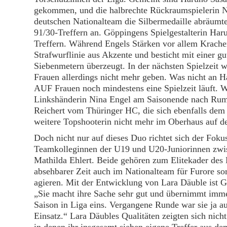
gekommen, und die halbrechte Rückraumspielerin Ni
deutschen Nationalteam die Silbermedaille abräumte
91/30-Treffern an. Göppingens Spielgestalterin Haru
Treffern. Während Engels Stärken vor allem Krache
Strafwurflinie aus Akzente und besticht mit einer 
Siebenmetern überzeugt. In der nächsten Spielzeit w
Frauen allerdings nicht mehr geben. Was nicht an H
AUF Frauen noch mindestens eine Spielzeit läuft. 
Linkshänderin Nina Engel am Saisonende nach Rumä
Reichert vom Thüringer HC, die sich ebenfalls dem 
weitere Topshooterin nicht mehr im Oberhaus auf der
Doch nicht nur auf dieses Duo richtet sich der Fo
Teamkolleginnen der U19 und U20-Juniorinnen zw
Mathilda Ehlert. Beide gehören zum Elitekader des
absehbarer Zeit auch im Nationalteam für Furore s
agieren. Mit der Entwicklung von Lara Däuble ist G
„Sie macht ihre Sache sehr gut und übernimmt immer
Saison in Liga eins. Vergangene Runde war sie ja a
Einsatz.“ Lara Däubles Qualitäten zeigten sich nich