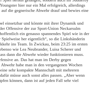
em Spiel heraus gelangen, sondern auch im Südderby
ungster hier nur ein Mal erfolgreich, allerdings
o auf die gegnerische Abwehr drauf und bewies eine
bel einsetzbar und könnte mit ihrer Dynamik und
 der Offensive der zur Sport-Union Neckarsulm
ffentlich ein genauso spannendes Spiel wie in der
Spielweise her eigentlich“, so die Linkshänderin
ckkehr ins Team. In Zwickau, beim 23:25 im ersten
t ebenso wie Lea Neubrander, Luisa Scherer und
dass dann die Abwehr wieder funktionieren muss.
efensive an. Das hat man im Derby gegen
er Abwehr habe man in den vergangenen Wochen
ch eine sehr kompakte Mannschaft mit mehreren
 dafür müsse auch sonst alles passen. „Aber wenn
fen können, dann ist auf jeden Fall sehr viel