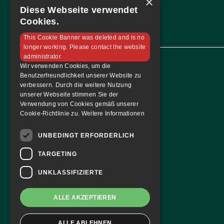
×
Diese Webseite verwendet
Cookies.
This Cookie Banner was deleted and is no
longer working. Please contact the website
administrator.
Wir verwenden Cookies, um die
Benutzerfreundlichkeit unserer Website zu
Navigation
verbessern. Durch die weitere Nutzung
unserer Webseite stimmen Sie der
Home
Verwendung von Cookies gemäß unserer
Mannschaft
Cookie-Richtlinie zu.
Weitere Informationen
Sponsoren
UNBEDINGT ERFORDERLICH
Tabelle & Spielplan
Kontakt
TARGETING
UNKLASSIFIZIERTE
ALLE AKZEPTIEREN
ALLE ABLEHNEN