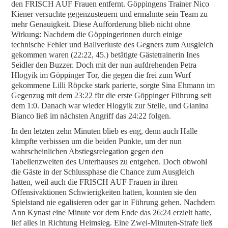
den FRISCH AUF Frauen entfernt. Göppingens Trainer Nico
Kiener versuchte gegenzusteuern und ermahnte sein Team zu
mehr Genauigkeit. Diese Aufforderung blieb nicht ohne
Wirkung: Nachdem die Göppingerinnen durch einige
technische Fehler und Ballverluste des Gegners zum Ausgleich
gekommen waren (22:22, 45.) betätigte Gästetrainerin Ines
Seidler den Buzzer. Doch mit der nun aufdrehenden Petra
Hlogyik im Göppinger Tor, die gegen die frei zum Wurf
gekommene Lilli Röpcke stark parierte, sorgte Sina Ehmann im
Gegenzug mit dem 23:22 für die erste Göppinger Führung seit
dem 1:0. Danach war wieder Hlogyik zur Stelle, und Gianina
Bianco ließ im nächsten Angriff das 24:22 folgen.
In den letzten zehn Minuten blieb es eng, denn auch Halle
kämpfte verbissen um die beiden Punkte, um der nun
wahrscheinlichen Abstiegsrelegation gegen den
Tabellenzweiten des Unterhauses zu entgehen. Doch obwohl
die Gäste in der Schlussphase die Chance zum Ausgleich
hatten, weil auch die FRISCH AUF Frauen in ihren
Offensivaktionen Schwierigkeiten hatten, konnten sie den
Spielstand nie egalisieren oder gar in Führung gehen. Nachdem
Ann Kynast eine Minute vor dem Ende das 26:24 erzielt hatte,
lief alles in Richtung Heimsieg. Eine Zwei-Minuten-Strafe ließ