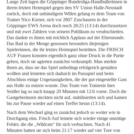
Lange Zeit lagen die Göppinger Bundesliga-Handballerinnen in
ihrem letzten Heimspiel gegen den SV Union Halle-Neustadt
zurück, doch mit unbändigem Willen gelang es dem Team von
Trainer Nico Kiener, sich vor 2807 Zuschauern in der
Göppinger EWS Arena doch noch 28:25 (13:14) durchzusetzen
und mit zwei Zählern von seinem Publikum zu verabschieden.
Das dankte es ihnen mit reichlich Applaus auf der Ehrenrunde.
Das Bad in der Menge genossen besonders diejenigen
Spielerinnen, die ihr letztes Heimspiel bestritten. Die FRISCH
AUF Frauen konnten eigentlich ganz ohne Druck in die Partie
gehen, doch sie agierten zunächst verkrampft. Man merkte
ihnen an, dass sie das Spiel unbedingt erfolgreich gestalten
wollten und leisteten sich dadurch im Passspiel und beim
Abschluss einige Ungenauigkeiten, die der gut eingestellte Gast
aus Halle zu nutzen wusste. Das Team von Trainerin Ines
Seidler lag so nach knapp 20 Minuten mit 12:6 vorne. Doch die
Gastgeberinnen steckten nicht auf, stabilisierten sich und kamen
bis zur Pause wieder auf einen Treffer heran (13:14).
Nach dem Wechsel ging es zunächst jedoch so weiter wie in
Durchgang eins. Frisch Auf leistete sich wieder einige unnötige
Fehler, die die „Wildcats“ für sich verbuchten. Nach 41
Minuten hatten sie sich beim 21:17 wieder auf vier Tore von