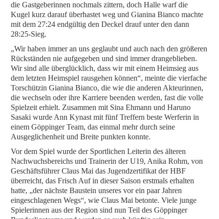
die Gastgeberinnen nochmals zittern, doch Halle warf die
Kugel kurz darauf überhastet weg und Gianina Bianco machte
mit dem 27:24 endgültig den Deckel drauf unter den dann
28:25-Sieg.
„Wir haben immer an uns geglaubt und auch nach den größeren
Rückständen nie aufgegeben und sind immer drangeblieben.
Wir sind alle überglücklich, dass wir mit einem Heimsieg aus
dem letzten Heimspiel rausgehen können“, meinte die vierfache
Torschützin Gianina Bianco, die wie die anderen Akteurinnen,
die wechseln oder ihre Karriere beenden werden, fast die volle
Spielzeit erhielt. Zusammen mit Sina Ehmann und Haruno
Sasaki wurde Ann Kynast mit fünf Treffern beste Werferin in
einem Göppinger Team, das einmal mehr durch seine
Ausgeglichenheit und Breite punkten konnte.
Vor dem Spiel wurde der Sportlichen Leiterin des älteren
Nachwuchsbereichs und Trainerin der U19, Anika Rohm, von
Geschäftsführer Claus Mai das Jugendzertifikat der HBF
überreicht, das Frisch Auf in dieser Saison erstmals erhalten
hatte, „der nächste Baustein unseres vor ein paar Jahren
eingeschlagenen Wegs“, wie Claus Mai betonte. Viele junge
Spielerinnen aus der Region sind nun Teil des Göppinger