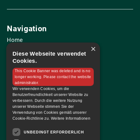
Navigation
Home
×
Mannschaft
Diese Webseite verwendet
Sponsoren
Cookies.
Tabelle & Spielplan
This Cookie Banner was deleted and is no
Kontakt
longer working. Please contact the website
administrator.
Tickets & Magazin
Wir verwenden Cookies, um die
Benutzerfreundlichkeit unserer Website zu
Tickets bestellen
verbessern. Durch die weitere Nutzung
unserer Webseite stimmen Sie der
Dauerkarte
Verwendung von Cookies gemäß unserer
Hallenmagazin
Cookie-Richtlinie zu.
Weitere Informationen
FAF Blog
UNBEDINGT ERFORDERLICH