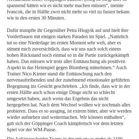
spannend hätten wir es nicht mehr machen müssen“, meinte
Ivancok, die in Hälfte zwei nicht mehr so viel zu fassen bekam
wie in den ersten 30 Minuten.
Dafür trumpfte ihr Gegenüber Petra Hlogyik auf und hielt ihre
Vorderfrauen mit einigen starken Paraden im Spiel. „Natürlich
tut so eine Niederlage im ersten Moment sehr weh, aber es
stimmt mich zuversichtlich, dass wir uns nach solch einem
hohen Rückstand noch einmal so in die Partie zurückgekämpft
haben. Das müssen wir trotz aller Enttäuschung als positiven
Aspekt in das Heimspiel gegen Blomberg mitnehmen.“ Auch
Trainer Nico Kiener stand die Enttäuschung nach den
nervenaufreibenden und der zunehmend emotionaler geführten
Begegnung ins Gesicht geschrieben. „Ich finde, dass wir in der
ersten Hälfte auch schon einige Dinge nicht so schlecht
umgesetzt haben, auch wenn das Ergebnis das nicht
hergegeben hat. Nach dem Wechsel wollten wir nochmals alles
probieren. Dass es so ausging, ist extrem bitter, aber wir werden
wieder aufstehen und weitermachen. Wir können mithalten“,
gab sich der Göppinger Coach kämpferisch vor dem letzten
Spiel vor der WM-Pause.
Die Anhänger beider Teams in der mit etwas mehr als 1100