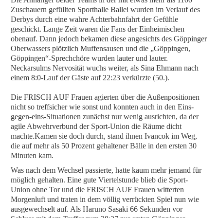
Zuschauern gefüllten Sporthalle Ballei wurden im Verlauf des
Derbys durch eine wahre Achterbahnfahrt der Gefühle
geschickt. Lange Zeit waren die Fans der Einheimischen
obenauf. Dann jedoch bekamen diese angesichts des Göppinger
Oberwassers plötzlich Muffensausen und die „Göppingen,
Göppingen“-Sprechchöre wurden lauter und lauter.
Neckarsulms Nervosität wuchs weiter, als Sina Ehmann nach
einem 8:0-Lauf der Gäste auf 22:23 verkürzte (50.).
Die FRISCH AUF Frauen agierten über die Außenpositionen
nicht so treffsicher wie sonst und konnten auch in den Eins-
gegen-eins-Situationen zunächst nur wenig ausrichten, da der
agile Abwehrverbund der Sport-Union die Räume dicht
machte.Kamen sie doch durch, stand ihnen Ivancok im Weg,
die auf mehr als 50 Prozent gehaltener Bälle in den ersten 30
Minuten kam.
Was nach dem Wechsel passierte, hatte kaum mehr jemand für
möglich gehalten. Eine gute Viertelstunde blieb die Sport-
Union ohne Tor und die FRISCH AUF Frauen witterten
Morgenluft und traten in dem völlig verrückten Spiel nun wie
ausgewechselt auf. Als Haruno Sasaki 66 Sekunden vor