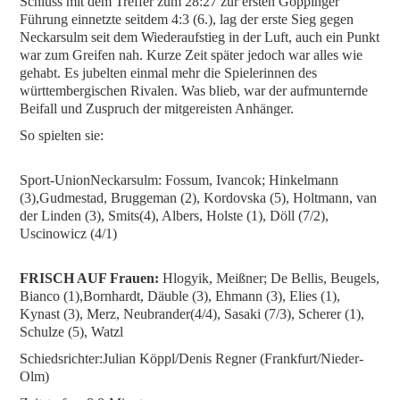
Schluss mit dem Treffer zum 28:27 zur ersten Göppinger
Führung einnetzte seitdem 4:3 (6.), lag der erste Sieg gegen
Neckarsulm seit dem Wiederaufstieg in der Luft, auch ein Punkt
war zum Greifen nah. Kurze Zeit später jedoch war alles wie
gehabt. Es jubelten einmal mehr die Spielerinnen des
württembergischen Rivalen. Was blieb, war der aufmunternde
Beifall und Zuspruch der mitgereisten Anhänger.
So spielten sie:
Sport-UnionNeckarsulm: Fossum, Ivancok; Hinkelmann
(3),Gudmestad, Bruggeman (2), Kordovska (5), Holtmann, van
der Linden (3), Smits(4), Albers, Holste (1), Döll (7/2),
Uscinowicz (4/1)
FRISCH AUF Frauen:
Hlogyik, Meißner; De Bellis, Beugels,
Bianco (1),Bornhardt, Däuble (3), Ehmann (3), Elies (1),
Kynast (3), Merz, Neubrander(4/4), Sasaki (7/3), Scherer (1),
Schulze (5), Watzl
Schiedsrichter:Julian Köppl/Denis Regner (Frankfurt/Nieder-
Olm)