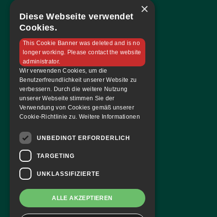
×
Mannschaft
Diese Webseite verwendet
Sponsoren
Cookies.
Tabelle & Spielplan
This Cookie Banner was deleted and is no
Kontakt
longer working. Please contact the website
administrator.
Tickets & Magazin
Wir verwenden Cookies, um die
Benutzerfreundlichkeit unserer Website zu
Tickets bestellen
verbessern. Durch die weitere Nutzung
unserer Webseite stimmen Sie der
Dauerkarte
Verwendung von Cookies gemäß unserer
Hallenmagazin
Cookie-Richtlinie zu.
Weitere Informationen
FAF Blog
UNBEDINGT ERFORDERLICH
Team
TARGETING
Mannschaft
UNKLASSIFIZIERTE
Du hast Fragen?
ALLE AKZEPTIEREN