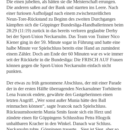
Die einen jubelten, als hätten sie die Meisterschaft errungen.
Die anderen saßen auf der Bank und starrten ins Leere. Nach
einer furiosen Aufholjagd nach einem zwischenzeitlichen
Neun-Tore-Rückstand zu Beginn des zweiten Durchganges
kämpften sich die Göppinger Bundesliga-Handballerinnen beim
28:29 (11:19) zurück in das bereits verloren geglaubte Derby
bei der Sport-Union Neckarsulm. Das Team von Trainer Nico
Kiener ging in der 59. Minute sogar in Führung und hatte eine
halbe Minute vor Spielschluss bereits eine Hand an zumindest
einem Zähler. Doch am Ende der 60 Minuten war es wie immer
seit der Rückkehr in die Bundesliga: Die FRISCH AUF Frauen
können gegen die Sport-Union Neckarsulm einfach nicht
punkten.
Der etwas zu früh genommene Abschluss, der mit einer Parade
der in der ersten Hälfte überragenden Neckarsulmer Torhüterin
Lena Ivancok endete, gewährte den Gastgeberinnen einen
letzten Angriff. „Wer sonst außer Munia hätte den Ball
reinmachen können“, sagte Ivancok nach Spielschluss.
Rückraumshooterin Munia Smits fasste sich ein Herz und
zündete einen für Göppingens Schlussfrau Petra Hlogyik
unhaltbaren Kracher in den Winkel. Danach war Schluss.
Neckarsulm tobte, Göppingen trauerte. „Sieg ist Sieg, aber so