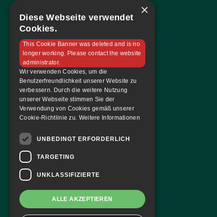
×
Mannschaft
Diese Webseite verwendet
Sponsoren
Cookies.
Tabelle & Spielplan
This Cookie Banner was deleted and is no
Kontakt
longer working. Please contact the website
administrator.
Tickets & Magazin
Wir verwenden Cookies, um die
Benutzerfreundlichkeit unserer Website zu
Tickets bestellen
verbessern. Durch die weitere Nutzung
unserer Webseite stimmen Sie der
Dauerkarte
Verwendung von Cookies gemäß unserer
Hallenmagazin
Cookie-Richtlinie zu.
Weitere Informationen
FAF Blog
UNBEDINGT ERFORDERLICH
Team
TARGETING
Mannschaft
UNKLASSIFIZIERTE
Du hast Fragen?
ALLE AKZEPTIEREN