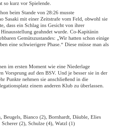
ht so kurz vor Spielende.
schon beim Stande von 28:26 musste
 Sasaki mit einer Zeitstrafe vom Feld, obwohl sie
te, dass ein Schlag ins Gesicht von ihrer
r Hinausstellung geahndet wurde. Co-Kapitänin
iehbaren Gemütszustandes: „Wir hatten schon einige
de eben eine schwierigere Phase.“ Diese müsse man als
nen im ersten Moment wie eine Niederlage
ren Vorsprung auf den BSV. Und je besser sie in der
hr Punkte nehmen sie anschließend in die
legationsplatz einem anderen Klub zu überlassen.
 Beugels, Bianco (2), Bornhardt, Däuble, Elies
 Scherer (2), Schulze (4), Watzl (1)