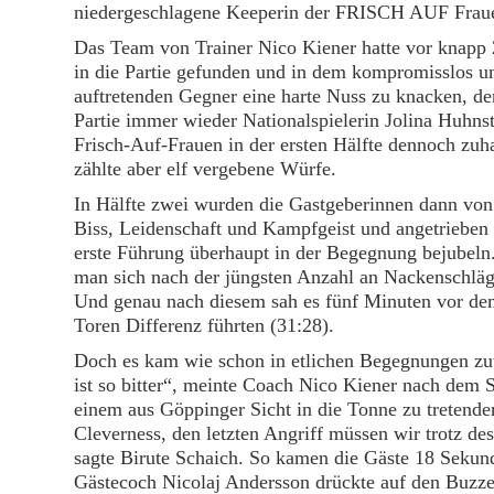
niedergeschlagene Keeperin der FRISCH AUF Frau
Das Team von Trainer Nico Kiener hatte vor knapp
in die Partie gefunden und in dem kompromisslos und
auftretenden Gegner eine harte Nuss zu knacken, de
Partie immer wieder Nationalspielerin Jolina Huhns
Frisch-Auf-Frauen in der ersten Hälfte dennoch zuh
zählte aber elf vergebene Würfe.
In Hälfte zwei wurden die Gastgeberinnen dann von
Biss, Leidenschaft und Kampfgeist und angetrieben 
erste Führung überhaupt in der Begegnung bejubeln.
man sich nach der jüngsten Anzahl an Nackenschläg
Und genau nach diesem sah es fünf Minuten vor de
Toren Differenz führten (31:28).
Doch es kam wie schon in etlichen Begegnungen zu
ist so bitter“, meinte Coach Nico Kiener nach dem 
einem aus Göppinger Sicht in die Tonne zu tretende
Cleverness, den letzten Angriff müssen wir trotz des
sagte Birute Schaich. So kamen die Gäste 18 Sekun
Gästecoch Nicolaj Andersson drückte auf den Buzzer