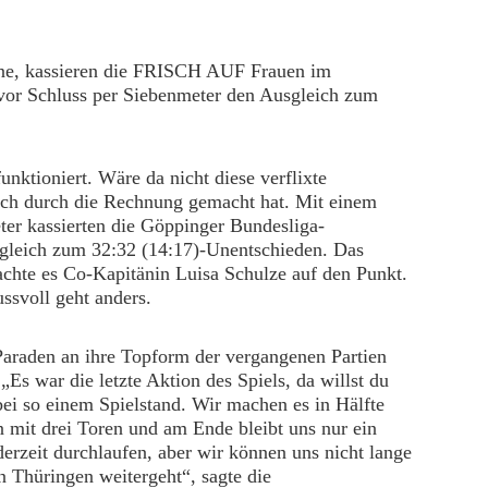
rne, kassieren die FRISCH AUF Frauen im
or Schluss per Siebenmeter den Ausgleich zum
unktioniert. Wäre da nicht diese verflixte
rich durch die Rechnung gemacht hat. Mit einem
er kassierten die Göppinger Bundesliga-
gleich zum 32:32 (14:17)-Unentschieden. Das
achte es Co-Kapitänin Luisa Schulze auf den Punkt.
ssvoll geht anders.
Paraden an ihre Topform der vergangenen Partien
s war die letzte Aktion des Spiels, da willst du
 bei so einem Spielstand. Wir machen es in Hälfte
en mit drei Toren und am Ende bleibt uns nur ein
derzeit durchlaufen, aber wir können uns nicht lange
in Thüringen weitergeht“, sagte die