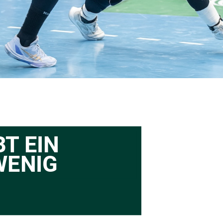
T EIN 
WENIG