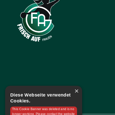
×
Diese Webseite verwendet
Cookies.
This Cookie Banner was deleted and is no
longer working. Please contact the website