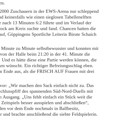
en.
 2000 Zuschauern in der EWS-Arena nur schleppend
 keinesfalls wie einen sieglosen Tabellenelften
r nach 13 Minuten 6:2 führte und im Verlauf der
tock am Kreis suchte und fand. Chancen hatten die
auf, Göppingens Sportliche Leiterin Birute Schaich
 Minute zu Minute selbstbewusster und konnten mit
von der Halle beim 21:20 in der 41. Minute die
 Und es hätte diese eine Partie werden können, die
en wünscht. Ein richtiger Befreiungsschlag eben.
m Ende aus, als die FRISCH AUF Frauen mit drei
vor: „Wir machen den Sack einfach nicht zu. Das
Schlusspfiff des spannenden Süd-Nord-Duells mit
n Ausgang. „Uns fehlt einfach ein Stück weit die
 Zeitspiels besser ausspielen und abschließen“,
den vor dem Ende nochmals in Ballbesitz,
 und brachte anschließend die siebte Feldspielerin.