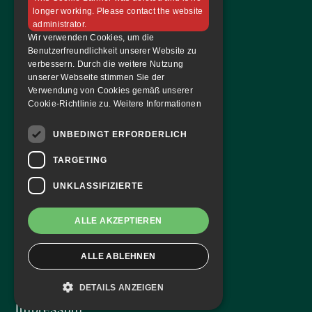
Kontakt
longer working. Please contact the website
administrator.
Tickets & Magazin
Wir verwenden Cookies, um die
Benutzerfreundlichkeit unserer Website zu
Tickets bestellen
verbessern. Durch die weitere Nutzung
unserer Webseite stimmen Sie der
Dauerkarte
Verwendung von Cookies gemäß unserer
Hallenmagazin
Cookie-Richtlinie zu.
Weitere Informationen
FAF Blog
UNBEDINGT ERFORDERLICH
Team
TARGETING
Mannschaft
UNKLASSIFIZIERTE
Du hast Fragen?
ALLE AKZEPTIEREN
ALLE ABLEHNEN
Datenschutz
DETAILS ANZEIGEN
Impressum