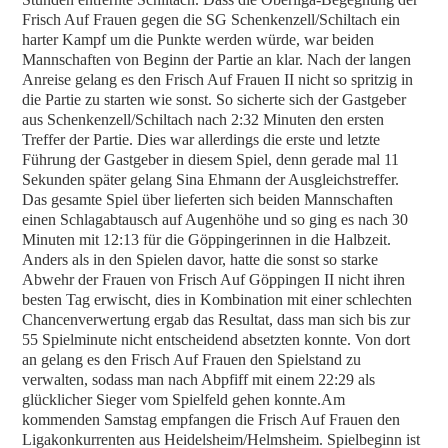
Frisch Auf Frauen gegen die SG Schenkenzell/Schiltach ein
harter Kampf um die Punkte werden würde, war beiden
Mannschaften von Beginn der Partie an klar. Nach der langen
Anreise gelang es den Frisch Auf Frauen II nicht so spritzig in
die Partie zu starten wie sonst. So sicherte sich der Gastgeber
aus Schenkenzell/Schiltach nach 2:32 Minuten den ersten
Treffer der Partie. Dies war allerdings die erste und letzte
Führung der Gastgeber in diesem Spiel, denn gerade mal 11
Sekunden später gelang Sina Ehmann der Ausgleichstreffer.
Das gesamte Spiel über lieferten sich beiden Mannschaften
einen Schlagabtausch auf Augenhöhe und so ging es nach 30
Minuten mit 12:13 für die Göppingerinnen in die Halbzeit.
Anders als in den Spielen davor, hatte die sonst so starke
Abwehr der Frauen von Frisch Auf Göppingen II nicht ihren
besten Tag erwischt, dies in Kombination mit einer schlechten
Chancenverwertung ergab das Resultat, dass man sich bis zur
55 Spielminute nicht entscheidend absetzten konnte. Von dort
an gelang es den Frisch Auf Frauen den Spielstand zu
verwalten, sodass man nach Abpfiff mit einem 22:29 als
glücklicher Sieger vom Spielfeld gehen konnte.Am
kommenden Samstag empfangen die Frisch Auf Frauen den
Ligakonkurrenten aus Heidelsheim/Helmsheim. Spielbeginn ist