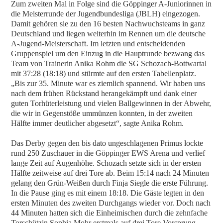
Zum zweiten Mal in Folge sind die Göppinger A-Juniorinnen in
die Meisterrunde der Jugendbundesliga (JBLH) eingezogen.
Damit gehören sie zu den 16 besten Nachwuchsteams in ganz
Deutschland und liegen weiterhin im Rennen um die deutsche
A-Jugend-Meisterschaft. Im letzten und entscheidenden
Gruppenspiel um den Einzug in die Hauptrunde bezwang das
Team von Trainerin Anika Rohm die SG Schozach-Bottwartal
mit 37:28 (18:18) und stürmte auf den ersten Tabellenplatz.
„Bis zur 35. Minute war es ziemlich spannend. Wir haben uns
nach dem frühen Rückstand herangekämpft und dank einer
guten Torhüterleistung und vielen Ballgewinnen in der Abwehr,
die wir in Gegenstöße ummünzen konnten, in der zweiten
Hälfte immer deutlicher abgesetzt“, sagte Anika Rohm.
Das Derby gegen den bis dato ungeschlagenen Primus lockte
rund 250 Zuschauer in die Göppinger EWS Arena und verlief
lange Zeit auf Augenhöhe. Schozach setzte sich in der ersten
Hälfte zeitweise auf drei Tore ab. Beim 15:14 nach 24 Minuten
gelang den Grün-Weißen durch Finja Siegle die erste Führung.
In die Pause ging es mit einem 18:18. Die Gäste legten in den
ersten Minuten des zweiten Durchgangs wieder vor. Doch nach
44 Minuten hatten sich die Einheimischen durch die zehnfache
Torschützin Sophia Mohr erstmals auf drei Tore Vorsprung