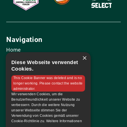
Navigation
Home
×
Mannschaft
Diese Webseite verwendet
Sponsoren
Cookies.
Tabelle & Spielplan
This Cookie Banner was deleted and is no
Kontakt
longer working. Please contact the website
administrator.
Tickets & Magazin
Wir verwenden Cookies, um die
Benutzerfreundlichkeit unserer Website zu
Tickets bestellen
verbessern. Durch die weitere Nutzung
unserer Webseite stimmen Sie der
Dauerkarte
Verwendung von Cookies gemäß unserer
Hallenmagazin
Cookie-Richtlinie zu.
Weitere Informationen