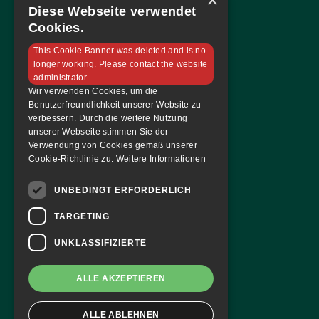
×
Diese Webseite verwendet
Sponsoren
Cookies.
Tabelle & Spielplan
This Cookie Banner was deleted and is no
Kontakt
longer working. Please contact the website
administrator.
Tickets & Magazin
Wir verwenden Cookies, um die
Benutzerfreundlichkeit unserer Website zu
Tickets bestellen
verbessern. Durch die weitere Nutzung
unserer Webseite stimmen Sie der
Dauerkarte
Verwendung von Cookies gemäß unserer
Hallenmagazin
Cookie-Richtlinie zu.
Weitere Informationen
FAF Blog
UNBEDINGT ERFORDERLICH
Team
TARGETING
Mannschaft
UNKLASSIFIZIERTE
Du hast Fragen?
ALLE AKZEPTIEREN
ALLE ABLEHNEN